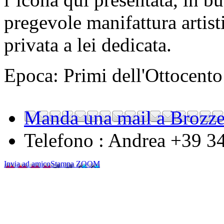
pregevole manifattura artis
privata a lei dedicata.
Epoca: Primi dell'Ottocento
Manda una mail a Brozze
Telefono :
Andrea +39 3
Invia ad amico
Stampa
ZOOM