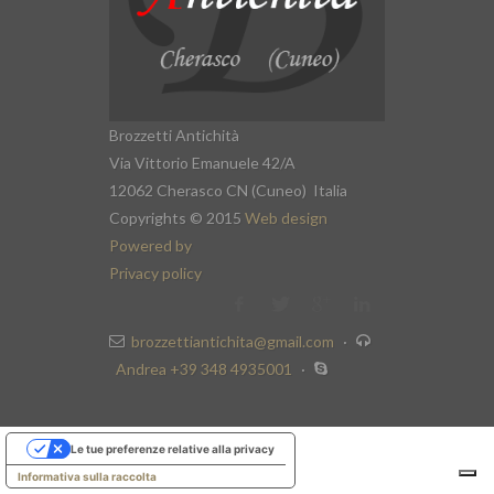
Brozzetti Antichità
Via Vittorio Emanuele 42/A
12062 Cherasco CN (Cuneo) Italia
Copyrights © 2015
Web design
Powered by
Privacy policy
brozzettiantichita@gmail.com
·
Andrea +39 348 4935001
·
Le tue preferenze relative alla privacy
Informativa sulla raccolta